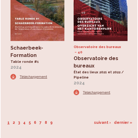
Schaerbeek-
Observatoire des bureaux
40
Formation
Observatoire des
Table ronde #1
bureaux
2024
État des lieux 2021 et 2022 /
Téléchargement
Pipeline
2024
Téléchargement
1
2
3
4
5
6
7
8
9
suivant ›
dernier »