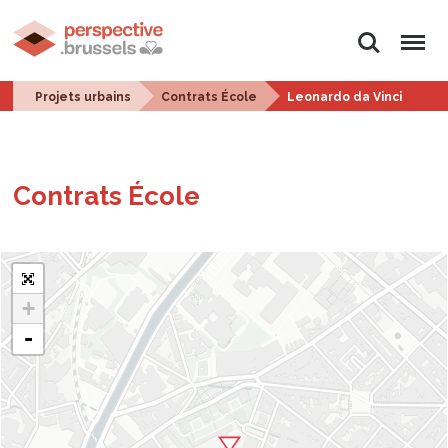
Rechercher
Menu
Projets urbains
Contrats École
Leonardo da Vinci
Contrats École
+
-