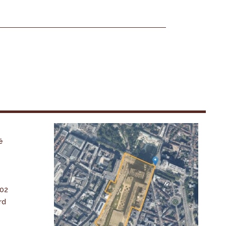
é
-02
rd