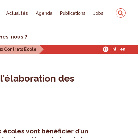
Actualités
Agenda
Publications
Jobs
mes-nous ?
ux Contrats École
fr
nl
en
l’élaboration des
 écoles vont bénéficier d’un