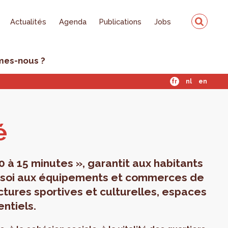
Actualités
Agenda
Publications
Jobs
mes-nous ?
fr
nl
en
é
 10 à 15 minutes », garantit aux habitants
z soi aux équipements et commerces de
uctures sportives et culturelles, espaces
ntiels.