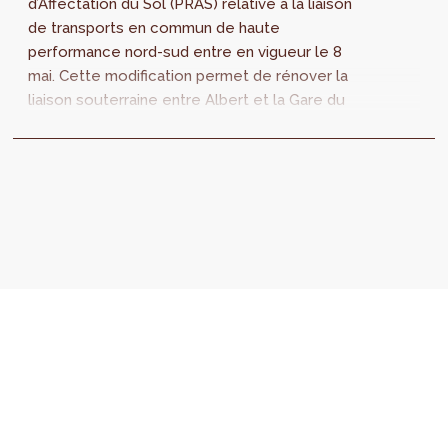
d’Affectation du Sol (PRAS) relative à la liaison
de transports en commun de haute
performance nord-sud entre en vigueur le 8
mai. Cette modification permet de rénover la
liaison souterraine entre Albert et la Gare du
Nord et de créer un tout nouveau tunnel
entre la Gare du nord et Bordet. Cette
infrastructure permettra à terme de créer la
ligne 3 du métro.