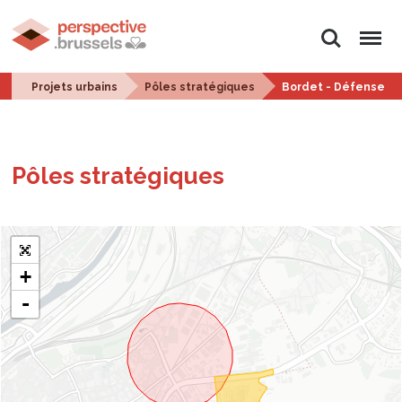
Rechercher
Menu
Projets urbains
Pôles stratégiques
Bordet - Défense
Pôles stra­té­giques
+
-