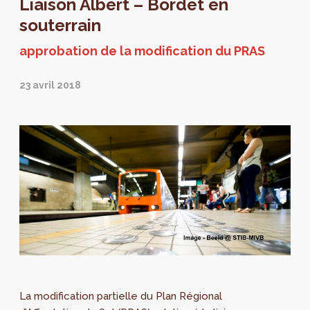
Liaison Albert – Bordet en
premiers d’entre eux seront présentés au
public du 4 au 11 juin 2018.
souterrain
approbation de la modification du PRAS
23 avril 2018
La modification partielle du Plan Régional