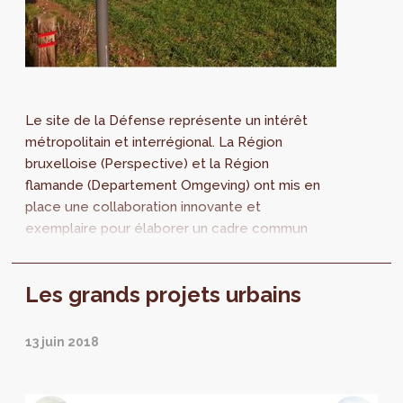
Le site de la Défense représente un intérêt
métropolitain et interrégional. La Région
bruxelloise (Perspective) et la Région
flamande (Departement Omgeving) ont mis en
place une collaboration innovante et
exemplaire pour élaborer un cadre commun
pour le développement du site et ses
environs. Le site accueillera le nouveau
Les grands projets urbains
quartier général de la Défense, un parc
paysager métropolitain, des activités
économiques, des logements et des
13 juin 2018
équipements publics.