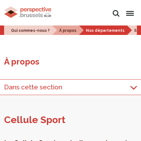
Rechercher
Menu
Qui sommes-nous ?
À propos
Nos départements
Str
À pro­pos
Dans cette section
Cel­lule Sport