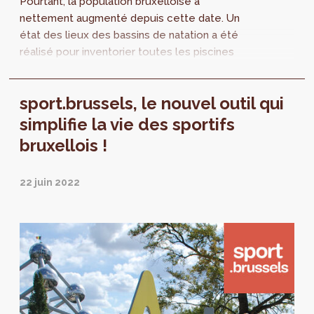
Pourtant, la population bruxelloise a
nettement augmenté depuis cette date. Un
état des lieux des bassins de natation a été
réalisé pour inventorier toutes les piscines
publiques bruxelloises, les horaires
d’ouverture, les tarifs et les types de bassins.
sport.brussels, le nouvel outil qui
Des recommandations sont également
formulées.
simplifie la vie des sportifs
bruxellois !
22 juin 2022